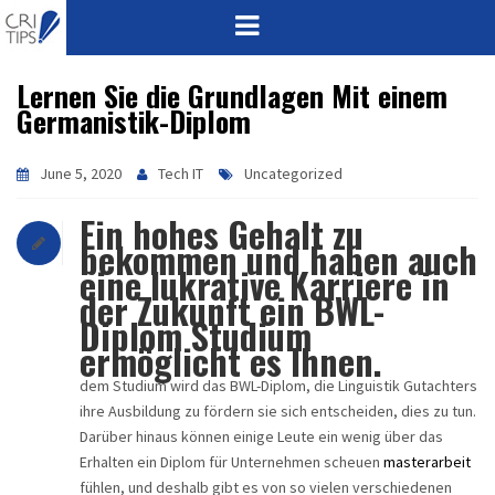
Lernen Sie die Grundlagen Mit einem
HOME
Germanistik-Diplom
ABOUT
June 5, 2020
Tech IT
Uncategorized
VISION
Ein hohes Gehalt zu
bekommen und haben auch
MISSION
eine lukrative Karriere in
der Zukunft ein BWL-
CORPORATE
Diplom Studium
ermöglicht es Ihnen.
QUALITY
dem Studium wird das BWL-Diplom, die Linguistik Gutachters
ihre Ausbildung zu fördern sie sich entscheiden, dies zu tun.
AWARDS
Darüber hinaus können einige Leute ein wenig über das
Erhalten ein Diplom für Unternehmen scheuen
masterarbeit
PRODUCTS
fühlen, und deshalb gibt es von so vielen verschiedenen